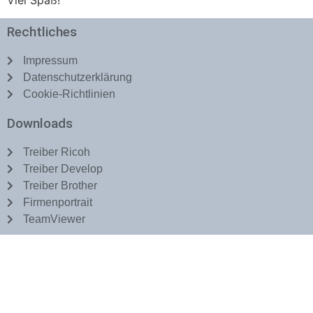
Viel Spaß!
Rechtliches
Impressum
Datenschutzerklärung
Cookie-Richtlinien
Downloads
Treiber Ricoh
Treiber Develop
Treiber Brother
Firmenportrait
TeamViewer